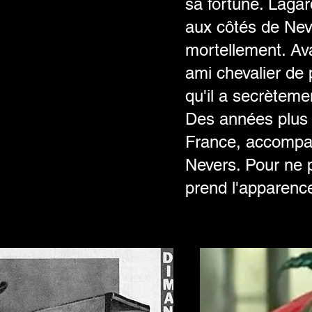
sa fortune. Laga
aux côtés de Nev
mortellement. Avan
ami chevalier de 
qu'il a secrèteme
Des années plus 
France, accompag
Nevers. Pour ne p
prend l'apparence