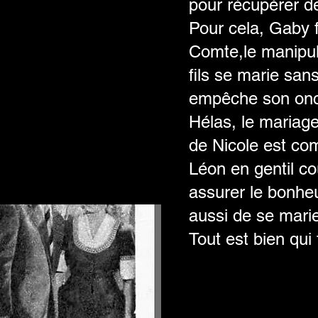
pour récupérer d
Pour cela, Gaby 
Comte,le manipul
fils se marie sans
empêche son oncl
Hélas, le mariage 
de Nicole est co
Léon en gentil c
assurer le bonhe
aussi de se mari
Tout est bien qui f