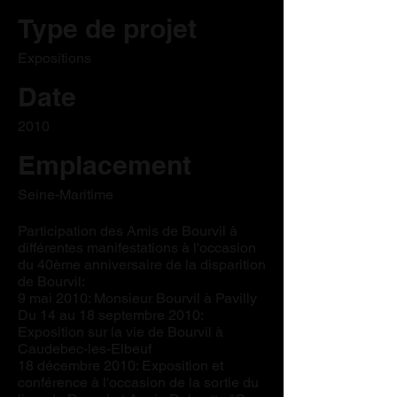
Type de projet
Expositions
Date
2010
Emplacement
Seine-Maritime
Participation des Amis de Bourvil à
différentes manifestations à l'occasion
du 40ème anniversaire de la disparition
de Bourvil:
9 mai 2010: Monsieur Bourvil à Pavilly
Du 14 au 18 septembre 2010:
Exposition sur la vie de Bourvil à
Caudebec-les-Elbeuf
18 décembre 2010: Exposition et
conférence à l'occasion de la sortie du