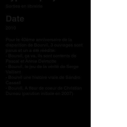
Sorties en librairie
Date
2010
Pour le 40ème anniversaire de la
disparition de Bourvil, 3 ouvrages sont
parus et un a été réédité:
- Bourvil, ça va, ils sont contents de
Pascal et Annie Delmotte
- Bourvil, le jeu de la vérité de Serge
Vaillant
- Bourvil une histoire vraie de Sandro
Cassati
- Bourvil, A fleur de coeur de Christian
Dureau (parution initiale en 2007)