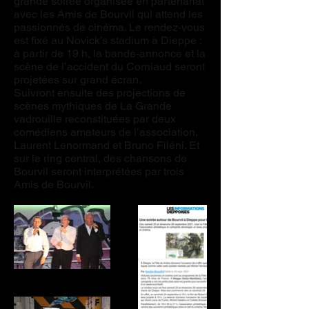
grande soirée organisée en partenariat
avec les Amis de Bourvil qui attend les
passionnés de cinéma. Le rendez-vous
est fixé au Novick’s stadium à Dieppe :
à partir de 19 h, la bande-annonce et la
scène de l’accident du Corniaud seront
projetées sur grand écran.
Suivront ensuite des projections de
scènes mythiques de La Grande
vadrouille reconstituées par deux
comédiens amateurs de l’association,
Laurent Lenormand et Bruno Filéni. Et
sur le ring central, des chansons de
Bourvil seront interprétées par trois
Amis de Bourvil.