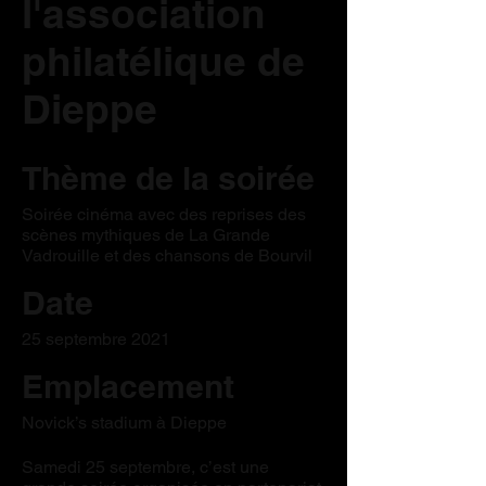
l'association
philatélique de
Dieppe
Thème de la soirée
Soirée cinéma avec des reprises des
scènes mythiques de La Grande
Vadrouille et des chansons de Bourvil
Date
25 septembre 2021
Emplacement
Novick’s stadium à Dieppe
Samedi 25 septembre, c’est une