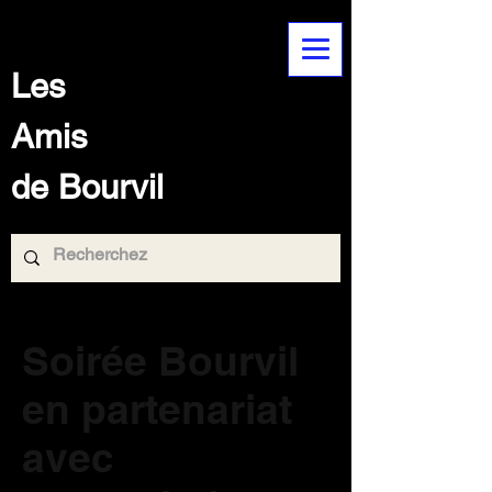
Les
Amis
de Bourvil
Soirée Bourvil
en partenariat
avec