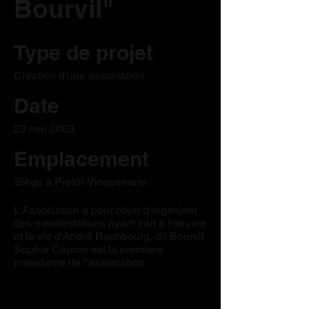
Bourvil"
Type de projet
Création d'une association
Date
23 mai 2003
Emplacement
Siège à Prétôt-Vicquemare
L'Association a pour objet d'organiser
des manifestations ayant trait à l'oeuvre
et la vie d'André Raimbourg, dit Bourvil.
Sophie Capron est la première
présidente de l'association.