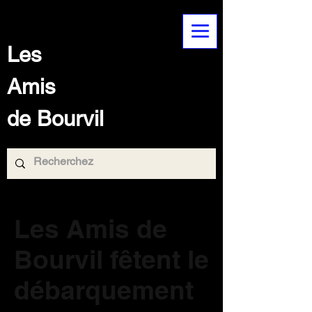
Les
Amis
de Bourvil
Les Amis de
Bourvil fêtent le
débarquement