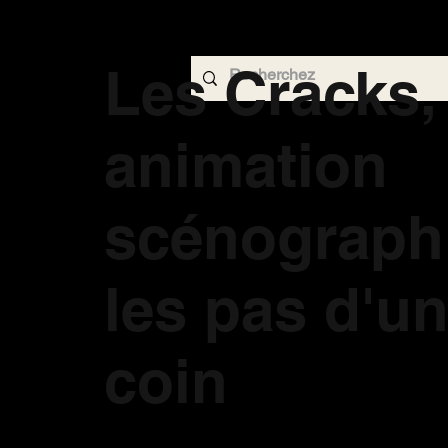
Les Cracks,
animation
scénograph
les pas d'u
coin