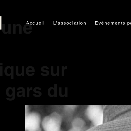
 une
Accueil
L'association
Evénements p
ique sur
n gars du