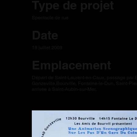
Type de projet
Spectacle de rue
Date
18 juillet 2009
Emplacement
Départ de Saint-Laurent-en-Caux, passage par Et
Gonzeville,Bourville, Fontaine-le-Dun, Saint-Pierr
arrivée à Saint-Aubin-sur-Mer.