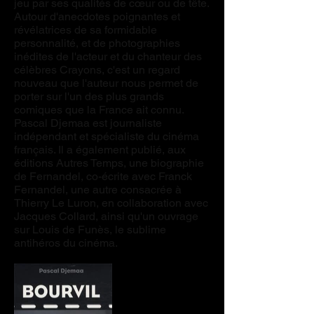
jeu par ses qualités de cœur ou de tête.
Autour d'anecdotes poignantes et
révélatrices de sa formidable
personnalité, et de photographies
inédites de l'acteur et du chanteur des
célèbres Crayons, c'est un regard
nouveau que l'auteur nous permet de
porter sur l'un des plus grands
comiques que la France ait connu.
Pascal Djemaa est journaliste
indépendant et spécialiste du cinéma
français. Il a également publié, aux
éditions Autres Temps, une biographie
de Fernandel, co-écrite avec Franck
Fernandel, une autre consacrée à
Thierry Le Luron, en collaboration avec
Jacques Collard, ainsi qu'un ouvrage
sur Louis de Funès, le sublime
antihéros du cinéma.