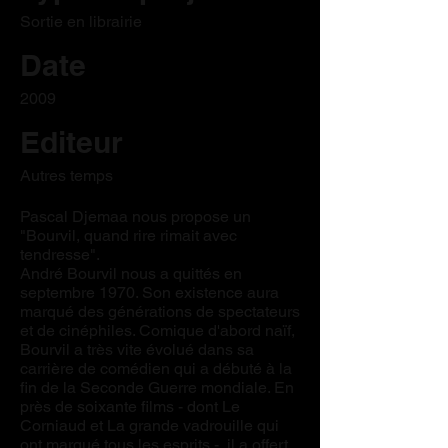
Sortie en librairie
Date
2009
Editeur
Autres temps
Pascal Djemaa nous propose un
"Bourvil, quand rire rimait avec
tendresse".
André Bourvil nous a quittés en
septembre 1970. Son existence aura
marqué des générations de spectateurs
et de cinéphiles. Comique d'abord naïf,
Bourvil a très vite évolué dans sa
carrière de comédien qui a débuté à la
fin de la Seconde Guerre mondiale. En
près de soixante films - dont Le
Corniaud et La grande vadrouille qui
ont marqué tous les esprits -, il a offert