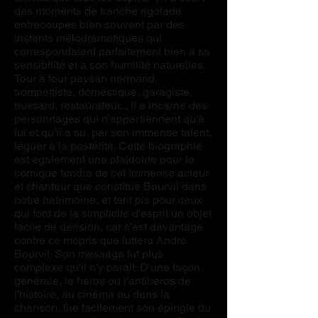
des moments de franche rigolade
entrecoupés bien souvent par des
instants mélodramatiques qui
correspondaient parfaitement bien à sa
sensibilité et à son humilité naturelles.
Tour à tour paysan normand,
trompettiste, domestique, garagiste,
hussard, restaurateur... il a incarné des
personnages qui n'appartiennent qu'à
lui et qu'il a su, par son immense talent,
léguer à la postérité. Cette biographie
est également une plaidoirie pour le
comique tendre de cet immense acteur
et chanteur que constitue Bourvil dans
notre patrimoine, et tant pis pour ceux
qui font de la simplicité d'esprit un objet
facile de dérision, car c'est davantage
contre ce mépris que luttera André
Bourvil. Son message fut plus
complexe qu'il n'y paraît. D'une façon
générale, le héros ou l'antihéros de
l'histoire, au cinéma ou dans la
chanson, tire facilement son épingle du