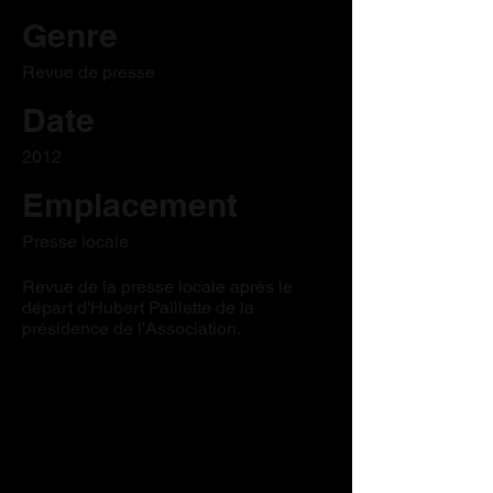
Genre
Revue de presse
Date
2012
Emplacement
Presse locale
Revue de la presse locale après le
départ d'Hubert Paillette de la
présidence de l'Association.