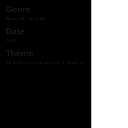
Genre
Revue de l'actualité
Date
2015
Thême
Bourvil dans la presse et à la télévision