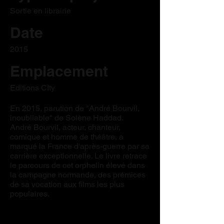
Sortie en librairie
Date
2015
Emplacement
Editions CIty
En 2015, parution de "André Bourvil,
inoubliable" de Solène Haddad.
André Bourvil, acteur, chanteur,
comique et homme de théâtre, a
marqué la France d'après-guerre par sa
carrière exceptionnelle. Le livre retrace
le parcours de cet orphelin élevé dans
la campagne normande, des prémices
de sa vocation aux films les plus
populaires.