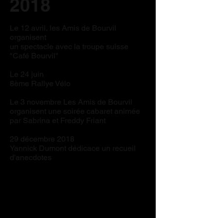
2018
Le 12 avril, les Amis de Bourvil
organisent
un spectacle avec la troupe suisse
"Café Bourvil"
Le 24 juin
8ème Rallye Vélo
Le 3 novembre Les Amis de Bourvil
organisent une soirée cabaret animée
par Sabrina et Freddy Friant
29 décembre 2018
Yannick Dumont dédicace un recueil
d'anecdotes