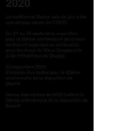
2020
Le traditionnel Rallye vélo de juin a été
annulé pour cause de COVID
Du 21 au 30 septembre, exposition
pour le 50ème anniversaire de la mort
de Bourvil organisée en partenariat
avec les Amys du Vieux Dieppe et le
Club Philatélique de Dieppe.
23 septembre 2020
Emission d'un timbre pour le 50ème
anniversaire de la disparition de
Bourvil
Revue des médias de 2020 traitant du
50ème anniversaire de la disparition de
Bourvil