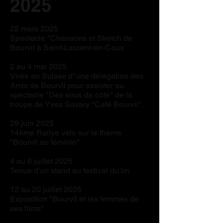
2025
22 mars 2025
Spectacle "Chansons et Sketch de
Bourvil à Saint-Laurent-en-Caux
2 au 4 mai 2025
Virée en Suisse d"une délégation des
Amis de Bourvil pour assister au
spectacle "Des sous de côté" de la
troupe de Yves Savary "Café Bourvil".
29 juin 2025
14ème Rallye vélo sur le thème
"Bourvil au féminin"
4 au 6 juillet 2025
Tenue d'un stand au festival du lin
12 au 20 juillet 2025
Exposition "Bourvil et les femmes de
ses films"