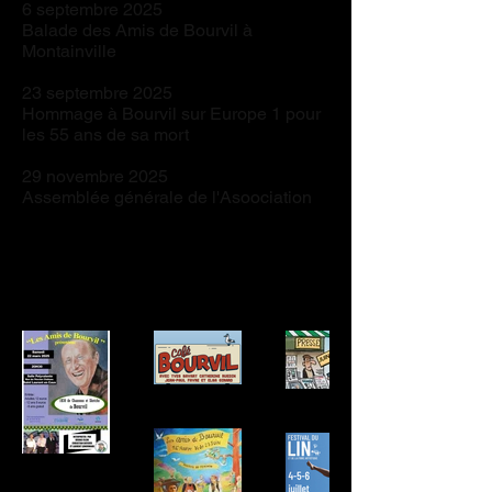
6 septembre 2025
Balade des Amis de Bourvil à
Montainville
23 septembre 2025
Hommage à Bourvil sur Europe 1 pour
les 55 ans de sa mort
29 novembre 2025
Assemblée générale de l'Asoociation