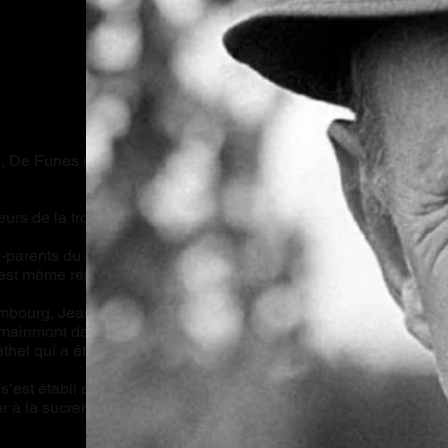
, De Funès et Gabin présentées à
eurs de la troupe est originaire de
x-parents du célèbre acteur français
 s’est même rendu plusieurs fois dans
mbourg, Jean Marie Paul
mainmont dans le sud-ouest des
Rethel qui a été déplacée depuis à
 s’est établi avec sa femme
r à la sucrerie comme contremaître.