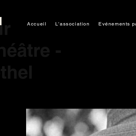
ur
Accueil
L'association
Evénements p
héâtre -
thel