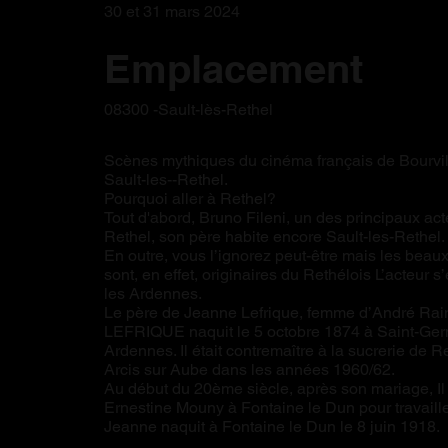
30 et 31 mars 2024
Emplacement
08300 -Sault-lès-Rethel
Scènes mythiques du cinéma français de Bourvil
Sault-les--Rethel.
Pourquoi aller à Rethel?
Tout d'abord, Bruno Fileni, un des principaux act
Rethel, son père habite encore Sault-les-Rethel.
En outre, vous l’ignorez peut-être mais les beau
sont, en effet, originaires du Rethélois L’acteur
les Ardennes.
Le père de Jeanne Lefrique, femme d’André Rai
LEFRIQUE naquit le 5 octobre 1874 à Saint-Ger
Ardennes. Il était contremaître à la sucrerie de 
Arcis sur Aube dans les années 1960/62.
Au début du 20ème siècle, après son mariage, Il
Ernestine Mouny à Fontaine le Dun pour travaille
Jeanne naquit à Fontaine le Dun le 8 juin 1918.