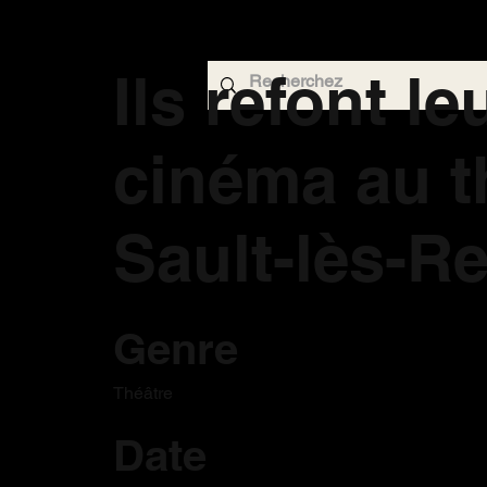
Ils refont le
cinéma au t
Sault-lès-Re
Genre
Théâtre
Date