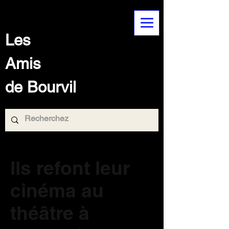
Les
Amis
de Bourvil
Ils refont leur
cinéma au
théâtre à