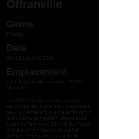
Offranville
Genre
Théâtre
Date
21 et 22 octobre 2023
Emplacement
Salle Espace Maupassant - 76550
Offranville
Le 21 et le 22 octobre, les acteurs
bénévoles de l'association présentent
pour la première fois la pièce "Ils refont
leur cinéma au théâtre" . Des scènes
cultes de films avec Bourvil, De Funès
et Gabin et sont jouées devant un
public nombreux dans la salle de