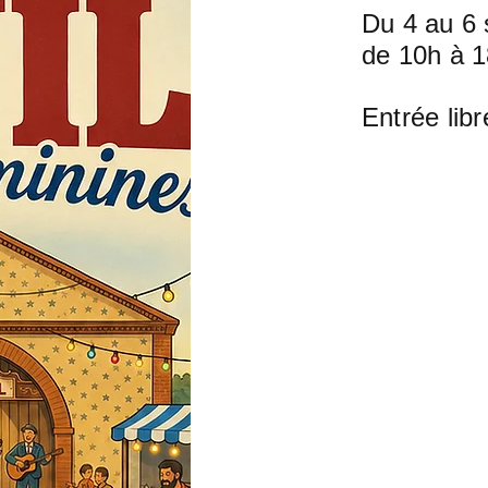
Du 4 au 6
de 10h à 
Entrée libr