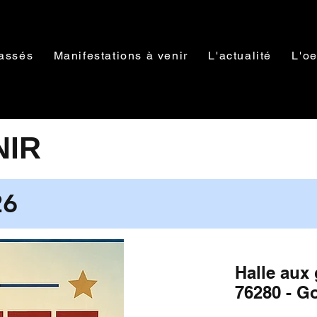
assés
Manifestations à venir
L'actualité
L'oe
NIR
26
Halle aux 
76280 - Go