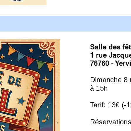
Salle des fê
1 rue Jacqu
76760 - Yervi
Dimanche 8 
à 15h
Tarif: 13€ (-
Réservations
06 32