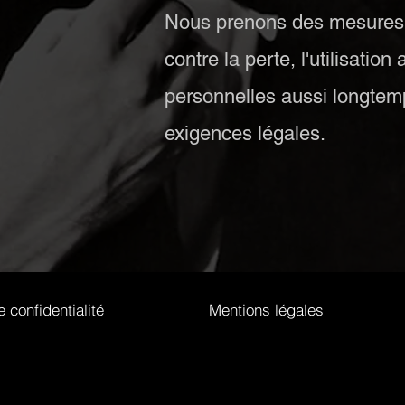
Nous prenons des mesures d
contre la perte, l'utilisati
personnelles aussi longtem
exigences légales.
e confidentialité
Mentions légales