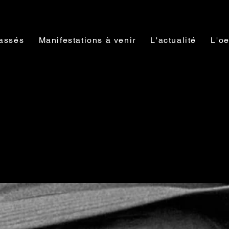
assés
Manifestations à venir
L'actualité
L'oe